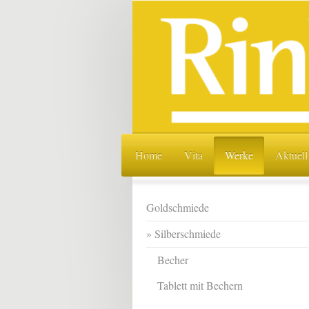
Home
Vita
Werke
Aktuell
Goldschmiede
Silberschmiede
Becher
Tablett mit Bechern